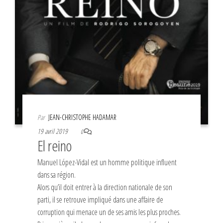
Par
JEAN-CHRISTOPHE HADAMAR
19 avril 2019
0
El reino
Manuel López-Vidal est un homme politique influent
dans sa région.
Alors qu’il doit entrer à la direction nationale de son
parti, il se retrouve impliqué dans une affaire de
corruption qui menace un de ses amis les plus proches.