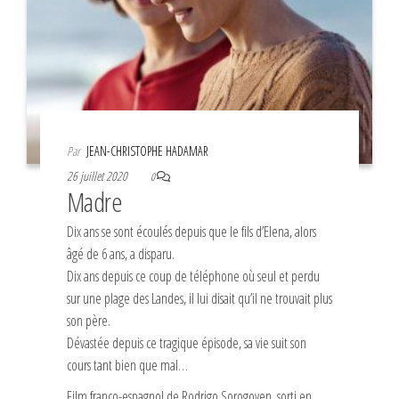
Par
JEAN-CHRISTOPHE HADAMAR
26 juillet 2020
0
Madre
Dix ans se sont écoulés depuis que le fils d’Elena, alors
âgé de 6 ans, a disparu.
Dix ans depuis ce coup de téléphone où seul et perdu
sur une plage des Landes, il lui disait qu’il ne trouvait plus
son père.
Dévastée depuis ce tragique épisode, sa vie suit son
cours tant bien que mal…
Film franco-espagnol de Rodrigo Sorogoyen, sorti en