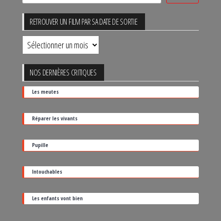
RETROUVER UN FILM PAR SA DATE DE SORTIE
Retrouver
un
film
NOS DERNIÈRES CRITIQUES
par
Les meutes
sa
date
Réparer les vivants
de
sortie
Pupille
Intouchables
Les enfants vont bien