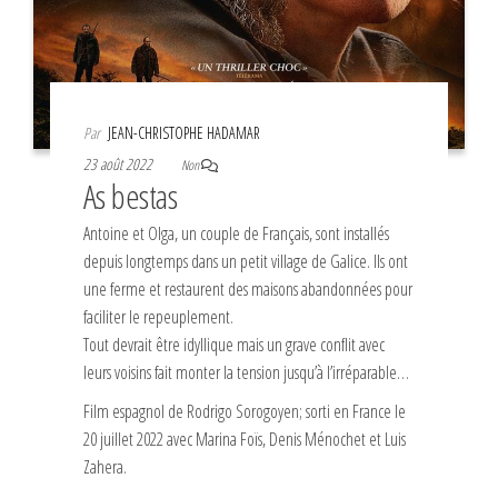
Par
JEAN-CHRISTOPHE HADAMAR
23 août 2022
Non
As bestas
Antoine et Olga, un couple de Français, sont installés
depuis longtemps dans un petit village de Galice. Ils ont
une ferme et restaurent des maisons abandonnées pour
faciliter le repeuplement.
Tout devrait être idyllique mais un grave conflit avec
leurs voisins fait monter la tension jusqu’à l’irréparable…
Film espagnol de Rodrigo Sorogoyen; sorti en France le
20 juillet 2022 avec Marina Foïs, Denis Ménochet et Luis
Zahera.