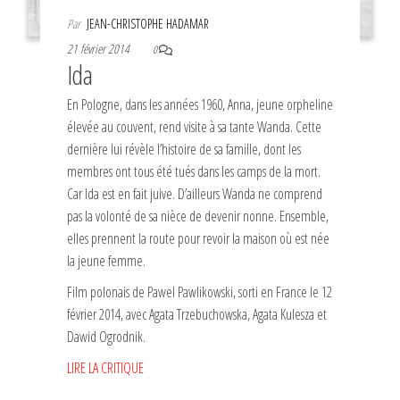
Par
JEAN-CHRISTOPHE HADAMAR
21 février 2014
0
Ida
En Pologne, dans les années 1960, Anna, jeune orpheline
élevée au couvent, rend visite à sa tante Wanda. Cette
dernière lui révèle l’histoire de sa famille, dont les
membres ont tous été tués dans les camps de la mort.
Car Ida est en fait juive. D’ailleurs Wanda ne comprend
pas la volonté de sa nièce de devenir nonne. Ensemble,
elles prennent la route pour revoir la maison où est née
la jeune femme.
Film polonais de Pawel Pawlikowski, sorti en France le 12
février 2014, avec Agata Trzebuchowska, Agata Kulesza et
Dawid Ogrodnik.
LIRE LA CRITIQUE