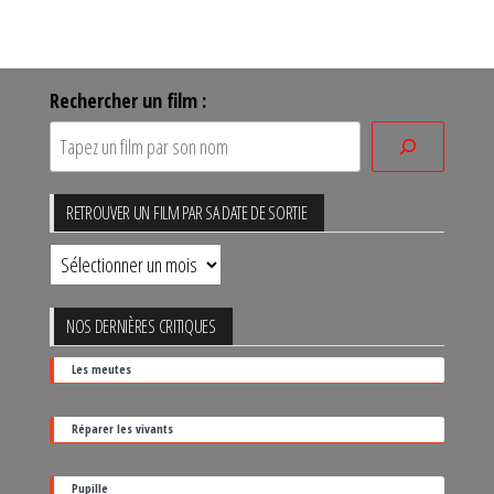
Rechercher un film :
RETROUVER UN FILM PAR SA DATE DE SORTIE
Retrouver
un
film
NOS DERNIÈRES CRITIQUES
par
Les meutes
sa
date
Réparer les vivants
de
sortie
Pupille