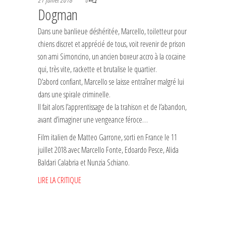
0
Dogman
Dans une banlieue déshéritée, Marcello, toiletteur pour
chiens discret et apprécié de tous, voit revenir de prison
son ami Simoncino, un ancien boxeur accro à la cocaïne
qui, très vite, rackette et brutalise le quartier.
D’abord confiant, Marcello se laisse entraîner malgré lui
dans une spirale criminelle.
Il fait alors l’apprentissage de la trahison et de l’abandon,
avant d’imaginer une vengeance féroce…
Film italien de Matteo Garrone, sorti en France le 11
juillet 2018 avec Marcello Fonte, Edoardo Pesce, Alida
Baldari Calabria et Nunzia Schiano.
LIRE LA CRITIQUE