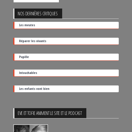
un
film
NOS DERNIÈRES CRITIQUES
par
Les meutes
sa
date
Réparer les vivants
de
sortie
Pupille
Intouchables
Les enfants vont bien
EVE ET TOFIE ANIMENT LE SITE ET LE PODCAST