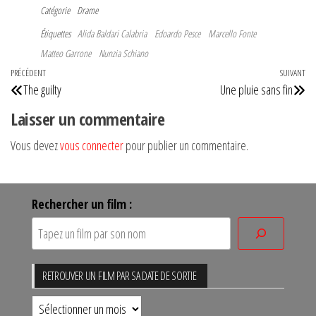
Catégorie
Drame
Étiquettes
Alida Baldari Calabria
Edoardo Pesce
Marcello Fonte
Matteo Garrone
Nunzia Schiano
Navigation
Article
PRÉCÉDENT
SUIVANT
Art
The guilty
Une pluie sans fin
de
précédent
su
Laisser un commentaire
l’article
Vous devez
vous connecter
pour publier un commentaire.
Rechercher un film :
RETROUVER UN FILM PAR SA DATE DE SORTIE
Retrouver