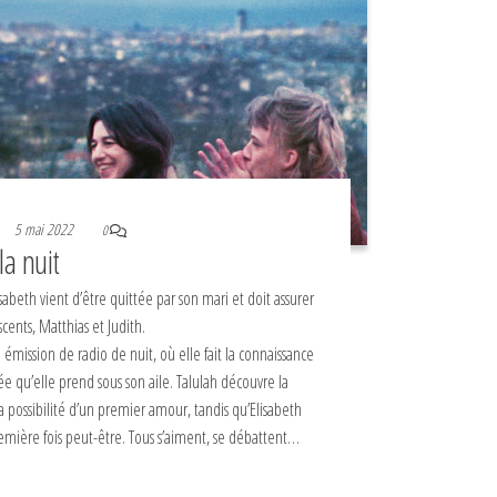
5 mai 2022
0
a nuit
sabeth vient d’être quittée par son mari et doit assurer
cents, Matthias et Judith.
émission de radio de nuit, où elle fait la connaissance
ée qu’elle prend sous son aile. Talulah découvre la
la possibilité d’un premier amour, tandis qu’Elisabeth
emière fois peut-être. Tous s’aiment, se débattent…