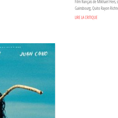
Film français de Mikhaël Hers, 
Gainsbourg, Quito Rayon Richte
LIRE LA CRITIQUE