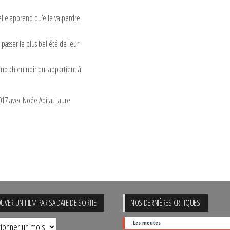
elle apprend qu’elle va perdre
passer le plus bel été de leur
and chien noir qui appartient à
2017 avec Noée Abita, Laure
UVER UN FILM PAR SA DATE DE SORTIE
NOS DERNIÈRES CRITIQUES
uver
Les meutes