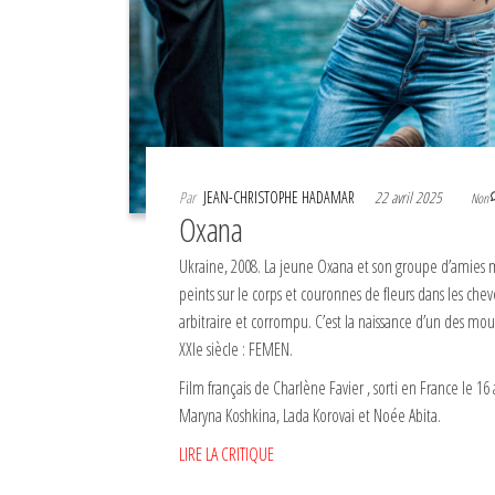
Par
JEAN-CHRISTOPHE HADAMAR
22 avril 2025
Non
Oxana
Ukraine, 2008. La jeune Oxana et son groupe d’amies mu
peints sur le corps et couronnes de fleurs dans les c
arbitraire et corrompu. C’est la naissance d’un des mo
XXIe siècle : FEMEN.
Film français de Charlène Favier , sorti en France le 16 
Maryna Koshkina, Lada Korovai et Noée Abita.
LIRE LA CRITIQUE