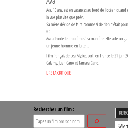
Ava
Ava, 13 ans, est en vacances au bord de l’océan quand 
la vue plus vite que prévu.
Sa mère décide de faire comme si de rien n’était pour 
vie.
Ava affronte le problème à sa manière. Elle vole un gr
un jeune homme en fuite…
Film français de Léa Mysius, sorti en France le 21 juin 
Calamy, Juan Cano et Tamara Cano.
LIRE LA CRITIQUE
Rechercher un film :
RETRO
Retro