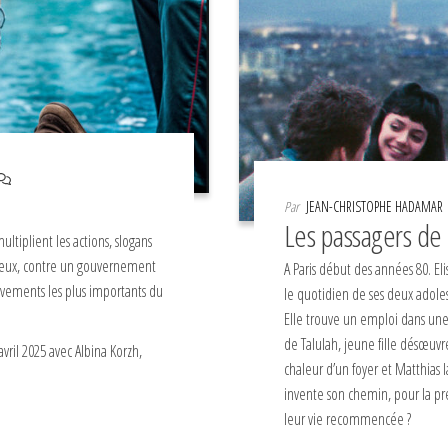
Par
JEAN-CHRISTOPHE HADAMAR
Les passagers de l
ltiplient les actions, slogans
heveux, contre un gouvernement
A Paris début des années 80. Eli
uvements les plus importants du
le quotidien de ses deux adoles
Elle trouve un emploi dans une 
de Talulah, jeune fille désœuvr
avril 2025 avec Albina Korzh,
chaleur d’un foyer et Matthias 
invente son chemin, pour la pr
leur vie recommencée ?