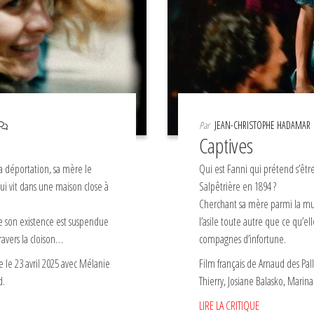
Par
JEAN-CHRISTOPHE HADAMAR
Captives
la déportation, sa mère le
Qui est Fanni qui prétend s’êtr
ui vit dans une maison close à
Salpêtrière en 1894 ?
Cherchant sa mère parmi la mu
e son existence est suspendue
l’asile toute autre que ce qu’el
ravers la cloison…
compagnes d’infortune.
 le 23 avril 2025 avec Mélanie
Film français de Arnaud des Pall
d.
Thierry, Josiane Balasko, Mari
LIRE LA CRITIQUE