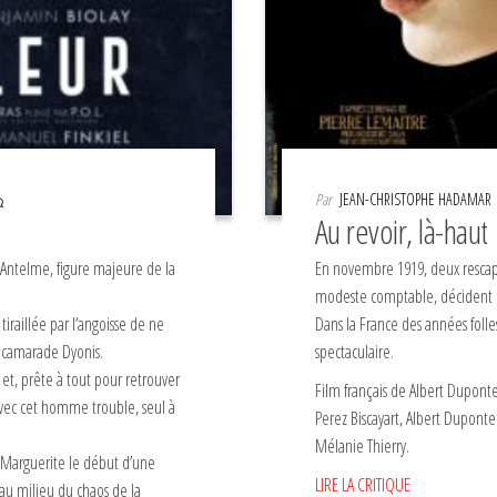
Par
JEAN-CHRISTOPHE HADAMAR
Au revoir, là-haut
t Antelme, figure majeure de la
En novembre 1919, deux rescapé
modeste comptable, décident
tiraillée par l’angoisse de ne
Dans la France des années folle
on camarade Dyonis.
spectaculaire.
 et, prête à tout pour retrouver
Film français de Albert Duponte
avec cet homme trouble, seul à
Perez Biscayart, Albert Duponte
Mélanie Thierry.
à Marguerite le début d’une
LIRE LA CRITIQUE
au milieu du chaos de la