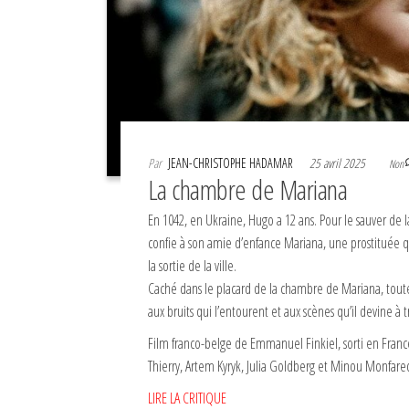
Par
JEAN-CHRISTOPHE HADAMAR
25 avril 2025
Non
La chambre de Mariana
En 1042, en Ukraine, Hugo a 12 ans. Pour le sauver de 
confie à son amie d’enfance Mariana, une prostituée q
la sortie de la ville.
Caché dans le placard de la chambre de Mariana, tout
aux bruits qui l’entourent et aux scènes qu’il devine à t
Film franco-belge de Emmanuel Finkiel, sorti en France
Thierry, Artem Kyryk, Julia Goldberg et Minou Monfare
LIRE LA CRITIQUE