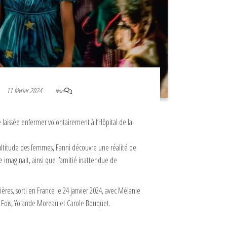
11 février 2024
Non
e laissée enfermer volontairement à l’Hôpital de la
ltitude des femmes, Fanni découvre une réalité de
le imaginait, ainsi que l’amitié inattendue de
ières, sorti en France le 24 janvier 2024, avec Mélanie
na Foïs, Yolande Moreau et Carole Bouquet.