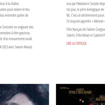
eur à la chaîne.
eux par l’Assistance Sociale dep
usine pour raviver le feu
Un jour, le père biologique de
 plus entendre parler de
fils. C’est un déchirement pour 
l’a toujours appelée « Maman 
e Grenelle en exigeant des
Film français de Fabien Gorgeart
 semaine à titre gracieux,
Salem, Félix Moati et Gabriel P
lité d’un mouvement social.
LIRE LA CRITIQUE
/04/2023 avec Swann Arlaud,