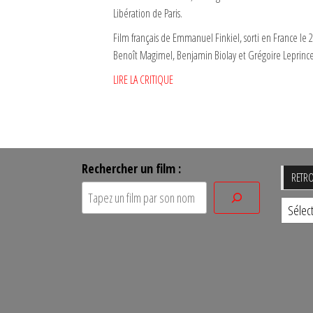
Libération de Paris.
Film français de Emmanuel Finkiel, sorti en France le 2
Benoît Magimel, Benjamin Biolay et Grégoire Leprinc
LIRE LA CRITIQUE
Rechercher un film :
RETRO
Retro
un
film
par
sa
date