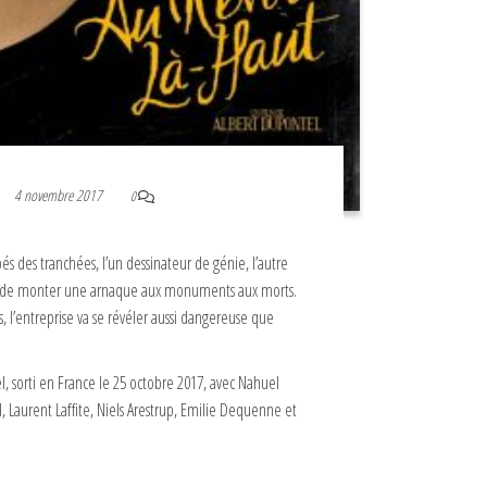
4 novembre 2017
0
s des tranchées, l’un dessinateur de génie, l’autre
 de monter une arnaque aux monuments aux morts.
s, l’entreprise va se révéler aussi dangereuse que
l, sorti en France le 25 octobre 2017, avec Nahuel
l, Laurent Laffite, Niels Arestrup, Emilie Dequenne et