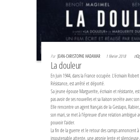
Par
JEAN-CHRISTOPHE HADAMAR
1 février 2018
0
La douleur
En Juin 1944, dans la France occupée. L’écrivain Rober
Résistance, est arrêté et déporté.
Sa jeune épouse Marguerite, écrivain et résistante, est 
pas avoir de ses nouvelles et sa liaison secrète avec s
Elle rencontre un agent français de la Gestapo, Rabier,
son mari, se met à l’épreuve d’une relation ambiguë 
pouvoir l’aider.
La fin de la guerre et le retour des camps annoncent 
insoutenable attente, une agonie lente et silencieuse 