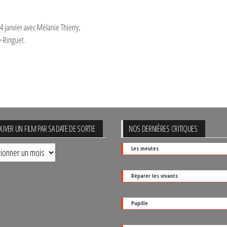
4 janvier avec Mélanie Thierry,
e-Ringuet.
UVER UN FILM PAR SA DATE DE SORTIE
NOS DERNIÈRES CRITIQUES
uver
Les meutes
Réparer les vivants
Pupille