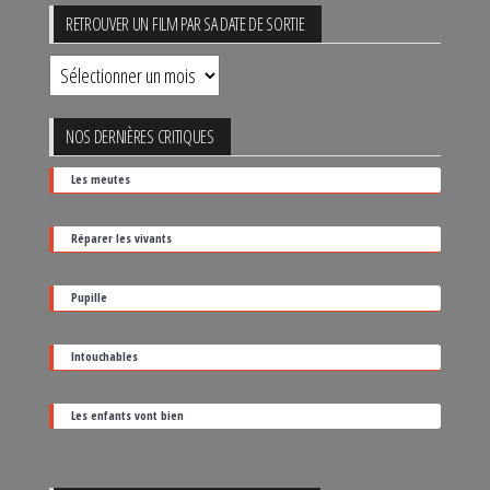
RETROUVER UN FILM PAR SA DATE DE SORTIE
Retrouver
un
film
NOS DERNIÈRES CRITIQUES
par
Les meutes
sa
date
Réparer les vivants
de
sortie
Pupille
Intouchables
Les enfants vont bien