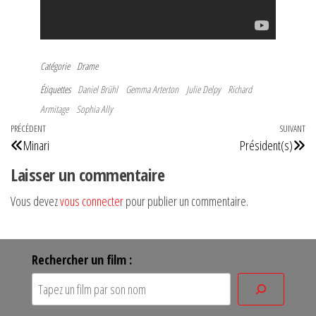
Catégorie
Drame
Étiquettes
Daniel Brühl
Gemma Arterton
Julie Delpy
Richard
Armitage
Sophia Ally
Navigation
Article
PRÉCÉDENT
SUIVANT
Art
Minari
Président(s)
de
précédent
su
Laisser un commentaire
l’article
Vous devez
vous connecter
pour publier un commentaire.
Rechercher un film :