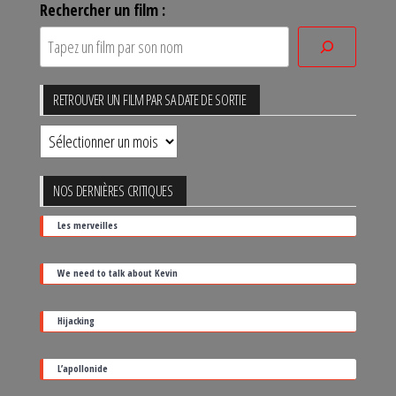
Rechercher un film :
RETROUVER UN FILM PAR SA DATE DE SORTIE
Retrouver
un
film
NOS DERNIÈRES CRITIQUES
par
Les merveilles
sa
date
We need to talk about Kevin
de
sortie
Hijacking
L’apollonide