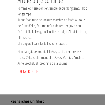
Arrête ou je continue
Pomme et Pierre sont ensemble depuis longtemps. Trop
longtemps ?
Ils ont l’habitude de longues marches en forêt. Au cours
de l’une d’elle, Pomme refuse de rentrer. Juste non.
Qu’il lui file le kway, qu’il lui file le pull, qu’il lui file le sac,
elle reste…
Elle disparaît dans les taillis. Sans fracas…
Film français de Sophie Fillières, sorti en France le 5
mars 2014, avec Emmanuelle Devos, Mathieu Amalric,
Anne Brochet, et Josephine de la Baume.
LIRE LA CRITIQUE
Rechercher un film :