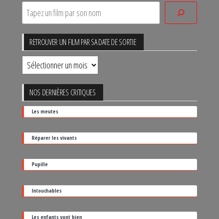
RETROUVER UN FILM PAR SA DATE DE SORTIE
Retrouver
un
film
NOS DERNIÈRES CRITIQUES
par
Les meutes
sa
date
Réparer les vivants
de
sortie
Pupille
Intouchables
Les enfants vont bien