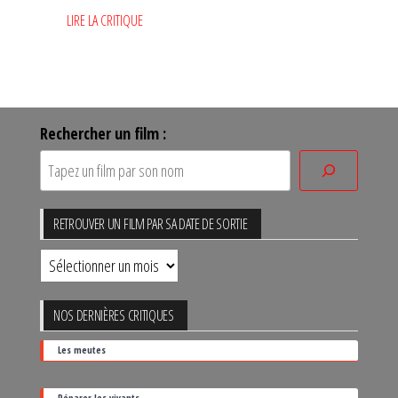
LIRE LA CRITIQUE
Rechercher un film :
RETROUVER UN FILM PAR SA DATE DE SORTIE
Retrouver
un
film
NOS DERNIÈRES CRITIQUES
par
Les meutes
sa
date
Réparer les vivants