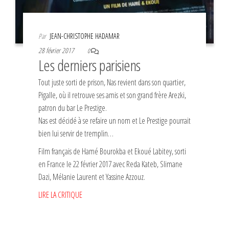
Par
JEAN-CHRISTOPHE HADAMAR
28 février 2017
0
Les derniers parisiens
Tout juste sorti de prison, Nas revient dans son quartier,
Pigalle, où il retrouve ses amis et son grand frère Arezki,
patron du bar Le Prestige.
Nas est décidé à se refaire un nom et Le Prestige pourrait
bien lui servir de tremplin…
Film français de Hamé Bourokba et Ekoué Labitey, sorti
en France le 22 février 2017 avec Reda Kateb, Slimane
Dazi, Mélanie Laurent et Yassine Azzouz.
LIRE LA CRITIQUE