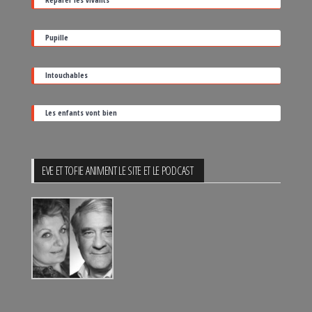
de
sortie
Pupille
Intouchables
Les enfants vont bien
EVE ET TOFIE ANIMENT LE SITE ET LE PODCAST