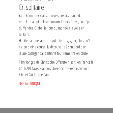
En solitaire
Yann Kermadec voit son rêve se réaliser quand il
remplace au pied levé, son ami Franck Drevil, au départ
du Vendée Globe, le tour du monde à la voile en
solitaire.
Habité par une farouche volonté de gagner, alors qu’il
est en pleine course, la découverte à son bord d’un
jeune passager clandestin va tout remettre en cause.
Film français de Christophe Offenstein, sorti en France le
6/11/2013 avec François Cluzet, Samy Seghir, Virginie
Efira et Guillaume Canet.
LIRE LA CRITIQUE