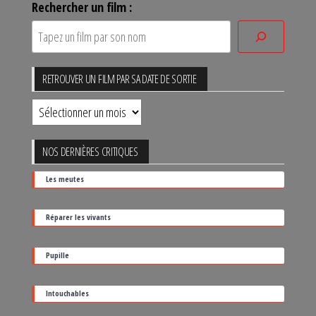
Rechercher un film :
RETROUVER UN FILM PAR SA DATE DE SORTIE
Retrouver
un
film
NOS DERNIÈRES CRITIQUES
par
Les meutes
sa
date
Réparer les vivants
de
sortie
Pupille
Intouchables