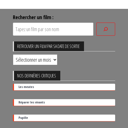
Rechercher un film :
RETROUVER UN FILM PAR SA DATE DE SORTIE
Retrouver
un
film
NOS DERNIÈRES CRITIQUES
par
Les meutes
sa
date
Réparer les vivants
de
sortie
Pupille