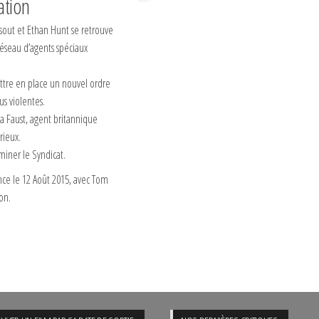
ation
ssout et Ethan Hunt se retrouve
réseau d’agents spéciaux
ttre en place un nouvel ordre
us violentes.
sa Faust, agent britannique
rieux.
iminer le Syndicat.
nce le 12 Août 2015, avec Tom
on.