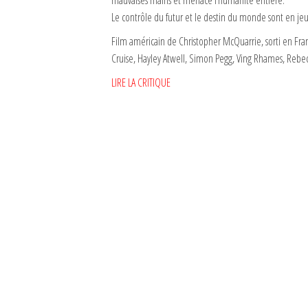
mauvaises mains et menace l’humanité entière.
Le contrôle du futur et le destin du monde sont en jeu
Film américain de Christopher McQuarrie, sorti en Fran
Cruise, Hayley Atwell, Simon Pegg, Ving Rhames, Rebec
LIRE LA CRITIQUE