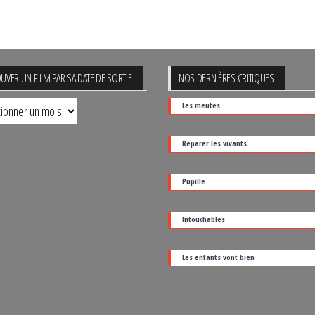
UVER UN FILM PAR SA DATE DE SORTIE
NOS DERNIÈRES CRITIQUES
uver
Les meutes
Réparer les vivants
Pupille
Intouchables
Les enfants vont bien