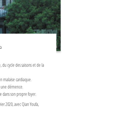
 du cycle des saisons et de la
 un malaise cardiaque.
ent une démence.
e dans son propre foyer.
vier 2020, avec Qian Youfa,