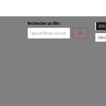
Rechercher un film :
RETRO
Retro
un
film
par
sa
date
de
sortie