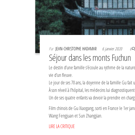
Par
JEAN-CHRISTOPHE HADAMAR
6 janvier 2020
0
Séjour dans les monts Fuchun
Le destin d’une famille s’écoule au rythme de la nature,
vie d’un fleuve.
Le jour de ses 70 ans, la doyenne de la famille Gu fait
À son réveil à l’hôpital, les médecins lui diagnostiqu
Un de ses quatre enfants va devoir la prendre en charg
Film chinois de Gu Xiaogang, sorti en France le 1er jan
Wang Fengjuan et Sun Zhangjian.
LIRE LA CRITIQUE