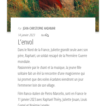
Par
JEAN-CHRISTOPHE HADAMAR
14 janvier 2023
Non
L’envol
Dans le Nord de la France, Juliette grandit seule avec son
père, Raphaël, un soldat rescapé de la Première Guerre
mondiale.
Passionnée par le chant et la musique, la jeune fille
solitaire fait un été la rencontre d’une magicienne qui
lui promet que des voiles écarlates viendront un jour
l’emmener loin de son village.
Film franco-italien de Pietro Marcello, sorti en France le
11 janvier 2023 avec Raphaël Thiéry, Juliette Jouan, Louis
Garrel et Noémie Lvovsky.