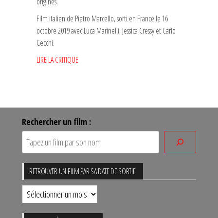
origines.
Film italien de Pietro Marcello, sorti en France le 16
octobre 2019 avec Luca Marinelli, Jessica Cressy et Carlo
Cecchi.
LIRE LA CRITIQUE
Rechercher un film :
RETROUVER UN FILM PAR SA DATE DE SORTIE
Retrouver
un