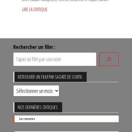
LIRE LA CRITIQUE
Rechercher un film :
RETROUVER UN FILM PAR SA DATE DE SORTIE
Retrouver
un
film
NOS DERNIÈRES CRITIQUES
par
Les meutes
sa
date