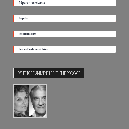
Réparer les vivants
de
sortie
Pupille
Intouchables
Les enfants vont bien
EVE ET TOFIE ANIMENT LE SITE ET LE PODCAST