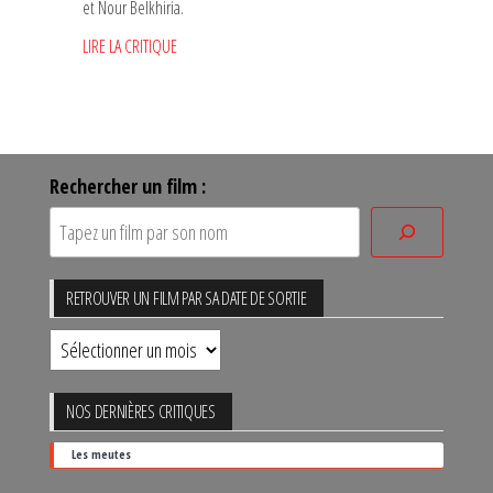
et Nour Belkhiria.
LIRE LA CRITIQUE
Rechercher un film :
RETROUVER UN FILM PAR SA DATE DE SORTIE
Retrouver
un
film
NOS DERNIÈRES CRITIQUES
par
Les meutes
sa