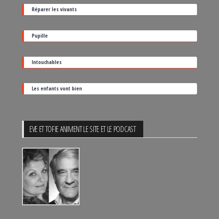
date
Réparer les vivants
de
sortie
Pupille
Intouchables
Les enfants vont bien
EVE ET TOFIE ANIMENT LE SITE ET LE PODCAST