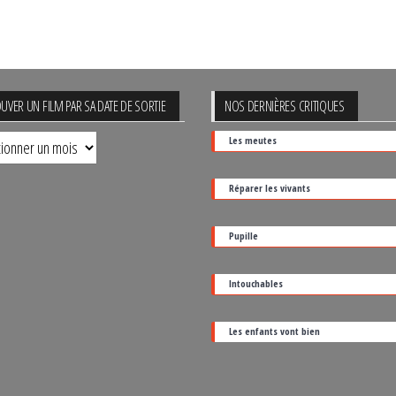
UVER UN FILM PAR SA DATE DE SORTIE
NOS DERNIÈRES CRITIQUES
uver
Les meutes
Réparer les vivants
Pupille
Intouchables
Les enfants vont bien