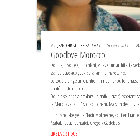
Par
JEAN-CHRISTOPHE HADAMAR
16 février 2013
0
Goodbye Morocco
Dounia, divorcée, un enfant, vit avec un architecte ser
scandaleuse aux yeux de la famille marocaine.
Le couple dirige un chantier immobilier où le terrass
du début de notre ère.
Dounia se lance alors dans un trafic lucratif, espérant g
le Maroc avec son fils et son amant. Mais un des ouvrie
Film franco-belge de Nadir Mokneche, sorti en France
Azabal, Faouzi Bensaidi, Gregory Gadebois.
LIRE LA CRITIQUE