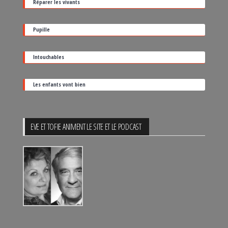
Réparer les vivants
de
sortie
Pupille
Intouchables
Les enfants vont bien
EVE ET TOFIE ANIMENT LE SITE ET LE PODCAST