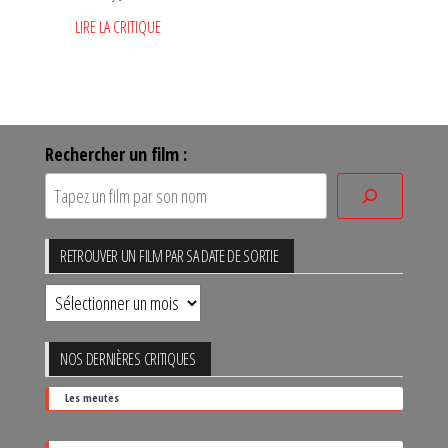
LIRE LA CRITIQUE
Rechercher un film :
RETROUVER UN FILM PAR SA DATE DE SORTIE
Retrouver
un
film
NOS DERNIÈRES CRITIQUES
par
Les meutes
sa
date