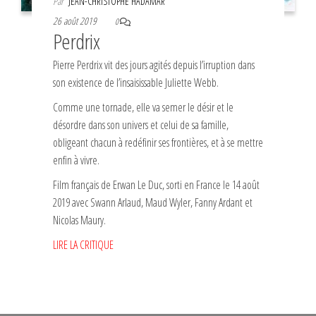
Par
JEAN-CHRISTOPHE HADAMAR
26 août 2019
0
Perdrix
Pierre Perdrix vit des jours agités depuis l’irruption dans
son existence de l’insaisissable Juliette Webb.
Comme une tornade, elle va semer le désir et le
désordre dans son univers et celui de sa famille,
obligeant chacun à redéfinir ses frontières, et à se mettre
enfin à vivre.
Film français de Erwan Le Duc, sorti en France le 14 août
2019 avec Swann Arlaud, Maud Wyler, Fanny Ardant et
Nicolas Maury.
LIRE LA CRITIQUE