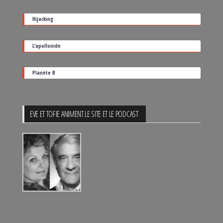
sortie
Hijacking
L’apollonide
Planète B
EVE ET TOFIE ANIMENT LE SITE ET LE PODCAST