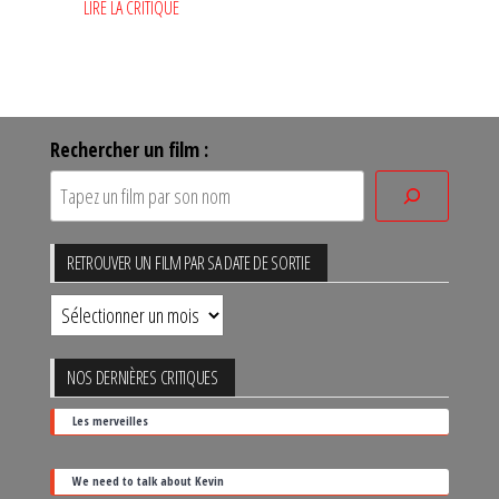
LIRE LA CRITIQUE
Rechercher un film :
RETROUVER UN FILM PAR SA DATE DE SORTIE
Retrouver
un
film
NOS DERNIÈRES CRITIQUES
par
Les merveilles
sa
date
We need to talk about Kevin
de