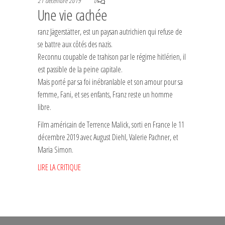
21 décembre 2019
0
Une vie cachée
ranz Jägerstätter, est un paysan autrichien qui refuse de
se battre aux côtés des nazis.
Reconnu coupable de trahison par le régime hitlérien, il
est passible de la peine capitale.
Mais porté par sa foi inébranlable et son amour pour sa
femme, Fani, et ses enfants, Franz reste un homme
libre.
Film américain de Terrence Malick, sorti en France le 11
décembre 2019 avec August Diehl, Valerie Pachner, et
Maria Simon.
LIRE LA CRITIQUE