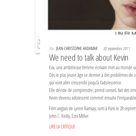
Par
JEAN-CHRISTOPHE HADAMAR
30 septembre 2011
We need to talk about Kevin
Eva, une ambitieuse femme écrivain met au monde 
Dès le plus jeune âge ce dernier a des problèmes de
qui vont aller crescendo jusqu’à l’adolescence.
Elle décide de comprendre, prend conseil, fait des erreur
Kevin devenu adolescent commet ensuite l’irréparable
Film anglais de Lynne Ramsay, sorti à Paris le 28 septe
John C. Reilly, Ezra Miller.
LIRE LA CRITIQUE