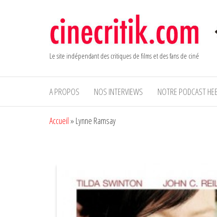
Aller
au
contenu
Le site indépendant des critiques de films et des fans de ciné
A PROPOS
NOS INTERVIEWS
NOTRE PODCAST HE
Accueil
»
Lynne Ramsay