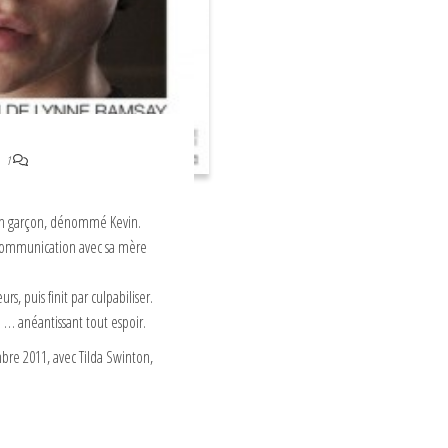
1
un garçon, dénommé Kevin.
 communication avec sa mère
s, puis finit par culpabiliser.
 … anéantissant tout espoir.
mbre 2011, avec Tilda Swinton,