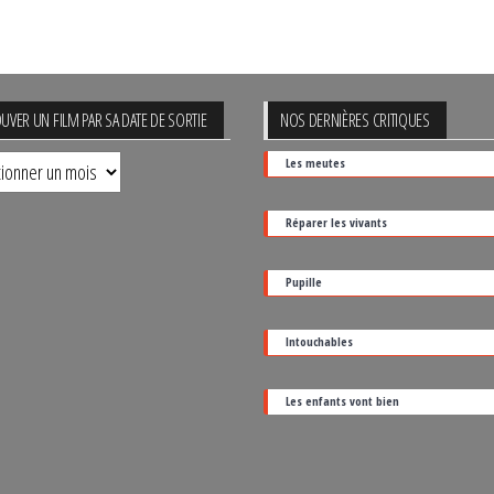
UVER UN FILM PAR SA DATE DE SORTIE
NOS DERNIÈRES CRITIQUES
uver
Les meutes
Réparer les vivants
Pupille
Intouchables
Les enfants vont bien