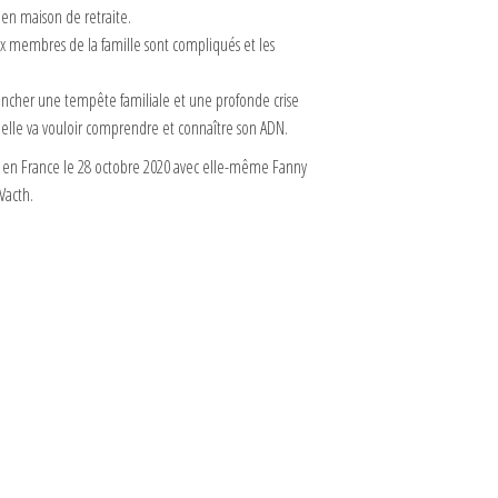
 en maison de retraite.
x membres de la famille sont compliqués et les
encher une tempête familiale et une profonde crise
s elle va vouloir comprendre et connaître son ADN.
i en France le 28 octobre 2020 avec elle-même Fanny
Vacth.