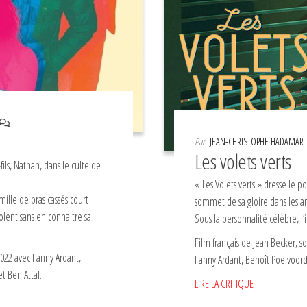
Par
JEAN-CHRISTOPHE HADAMAR
Les volets verts
fils, Nathan, dans le culte de
« Les Volets verts » dresse le p
mille de bras cassés court
sommet de sa gloire dans les a
volent sans en connaitre sa
Sous la personnalité célèbre, l
Film français de Jean Becker, s
 2022 avec Fanny Ardant,
Fanny Ardant, Benoît Poelvoord
t Ben Attal.
LIRE LA CRITIQUE