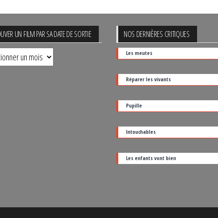
UVER UN FILM PAR SA DATE DE SORTIE
NOS DERNIÈRES CRITIQUES
uver
Les meutes
Réparer les vivants
Pupille
Intouchables
Les enfants vont bien