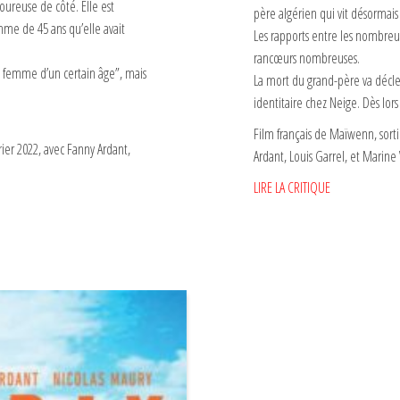
oureuse de côté. Elle est
père algérien qui vit désormais
me de 45 ans qu’elle avait
Les rapports entre les nombreu
rancœurs nombreuses.
ne femme d’un certain âge”, mais
La mort du grand-père va décl
identitaire chez Neige. Dès lor
Film français de Maïwenn, sort
vrier 2022, avec Fanny Ardant,
Ardant, Louis Garrel, et Marine 
LIRE LA CRITIQUE