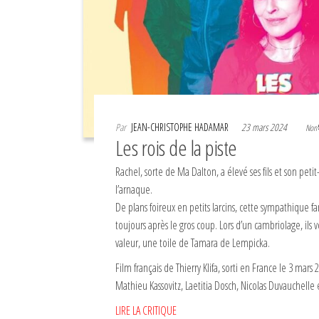
Par
JEAN-CHRISTOPHE HADAMAR
23 mars 2024
Non
Les rois de la piste
Rachel, sorte de Ma Dalton, a élevé ses fils et son petit-
l’arnaque.
De plans foireux en petits larcins, cette sympathique fa
toujours après le gros coup. Lors d’un cambriolage, ils 
valeur, une toile de Tamara de Lempicka.
Film français de Thierry Klifa, sorti en France le 3 mars
Mathieu Kassovitz, Laetitia Dosch, Nicolas Duvauchelle e
LIRE LA CRITIQUE