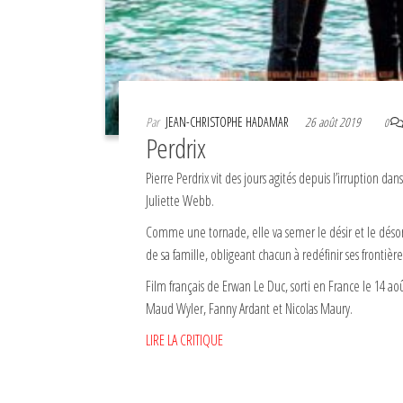
Par
JEAN-CHRISTOPHE HADAMAR
26 août 2019
0
Perdrix
Pierre Perdrix vit des jours agités depuis l’irruption dans
Juliette Webb.
Comme une tornade, elle va semer le désir et le désor
de sa famille, obligeant chacun à redéfinir ses frontière
Film français de Erwan Le Duc, sorti en France le 14 a
Maud Wyler, Fanny Ardant et Nicolas Maury.
LIRE LA CRITIQUE