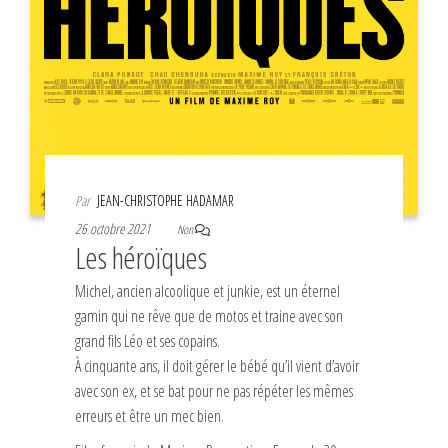
Par
JEAN-CHRISTOPHE HADAMAR
26 octobre 2021
Non
Les héroïques
Michel, ancien alcoolique et junkie, est un éternel
gamin qui ne rêve que de motos et traine avec son
grand fils Léo et ses copains.
À cinquante ans, il doit gérer le bébé qu’il vient d’avoir
avec son ex, et se bat pour ne pas répéter les mêmes
erreurs et être un mec bien.