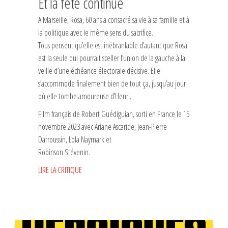
Et la fête continue
A Marseille, Rosa, 60 ans a consacré sa vie à sa famille et à
la politique avec le même sens du sacrifice.
Tous pensent qu’elle est inébranlable d’autant que Rosa
est la seule qui pourrait sceller l’union de la gauche à la
veille d’une échéance électorale décisive. Elle
s’accommode finalement bien de tout ça, jusqu’au jour
où elle tombe amoureuse d’Henri.
Film français de Robert Guédiguian, sorti en France le 15
novembre 2023 avec Ariane Ascaride, Jean-Pierre
Darroussin, Lola Naymark et
Robinson Stévenin.
LIRE LA CRITIQUE