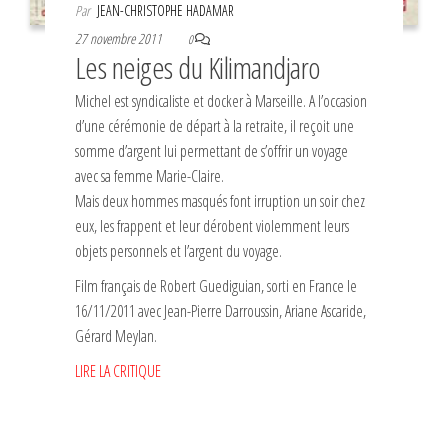
Par
JEAN-CHRISTOPHE HADAMAR
27 novembre 2011
0
Les neiges du Kilimandjaro
Michel est syndicaliste et docker à Marseille. A l’occasion
d’une cérémonie de départ à la retraite, il reçoit une
somme d’argent lui permettant de s’offrir un voyage
avec sa femme Marie-Claire.
Mais deux hommes masqués font irruption un soir chez
eux, les frappent et leur dérobent violemment leurs
objets personnels et l’argent du voyage.
Film français de Robert Guediguian, sorti en France le
16/11/2011 avec Jean-Pierre Darroussin, Ariane Ascaride,
Gérard Meylan.
LIRE LA CRITIQUE