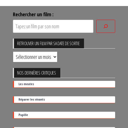
Rechercher un film :
RETROUVER UN FILM PAR SA DATE DE SORTIE
Retrouver
un
film
NOS DERNIÈRES CRITIQUES
par
Les meutes
sa
date
Réparer les vivants
de
sortie
Pupille