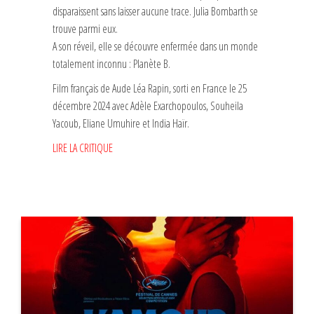
disparaissent sans laisser aucune trace. Julia Bombarth se
trouve parmi eux.
A son réveil, elle se découvre enfermée dans un monde
totalement inconnu : Planète B.
Film français de Aude Léa Rapin, sorti en France le 25
décembre 2024 avec Adèle Exarchopoulos, Souheila
Yacoub, Eliane Umuhire et India Haïr.
LIRE LA CRITIQUE