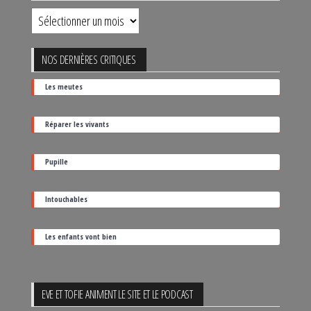
Retrouver
un
film
NOS DERNIÈRES CRITIQUES
par
Les meutes
sa
date
Réparer les vivants
de
sortie
Pupille
Intouchables
Les enfants vont bien
EVE ET TOFIE ANIMENT LE SITE ET LE PODCAST