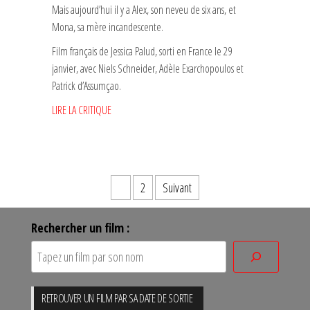
Mais aujourd’hui il y a Alex, son neveu de six ans, et
Mona, sa mère incandescente.
Film français de Jessica Palud, sorti en France le 29
janvier, avec Niels Schneider, Adèle Exarchopoulos et
Patrick d’Assumçao.
LIRE LA CRITIQUE
Pagination
1
2
Suivant
des
Rechercher un film :
publications
RETROUVER UN FILM PAR SA DATE DE SORTIE