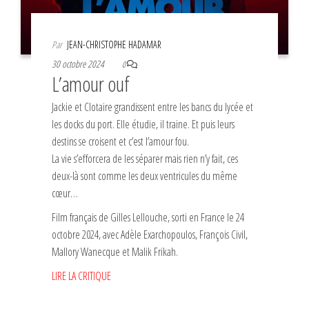
Par
JEAN-CHRISTOPHE HADAMAR
30 octobre 2024
0
L’amour ouf
Jackie et Clotaire grandissent entre les bancs du lycée et
les docks du port. Elle étudie, il traine. Et puis leurs
destins se croisent et c’est l’amour fou.
La vie s’efforcera de les séparer mais rien n’y fait, ces
deux-là sont comme les deux ventricules du même
cœur…
Film français de Gilles Lellouche, sorti en France le 24
octobre 2024, avec Adèle Exarchopoulos, François Civil,
Mallory Wanecque et Malik Frikah.
LIRE LA CRITIQUE