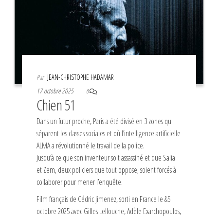
Par
JEAN-CHRISTOPHE HADAMAR
17 octobre 2025
0
Chien 51
Dans un futur proche, Paris a été divisé en 3 zones qui
séparent les classes sociales et où l’intelligence artificielle
ALMA a révolutionné le travail de la police.
Jusqu’à ce que son inventeur soit assassiné et que Salia
et Zem, deux policiers que tout oppose, soient forcés à
collaborer pour mener l’enquête.
Film français de Cédric Jimenez, sorti en France le &5
octobre 2025 avec Gilles Lellouche, Adèle Exarchopoulos,