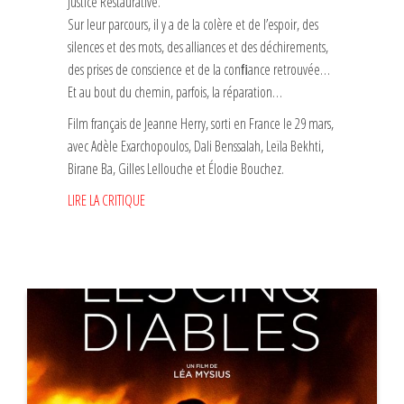
Justice Restaurative.
Sur leur parcours, il y a de la colère et de l’espoir, des
silences et des mots, des alliances et des déchirements,
des prises de conscience et de la conﬁance retrouvée…
Et au bout du chemin, parfois, la réparation…
Film français de Jeanne Herry, sorti en France le 29 mars,
avec Adèle Exarchopoulos, Dali Benssalah, Leïla Bekhti,
Birane Ba, Gilles Lellouche et Élodie Bouchez.
LIRE LA CRITIQUE