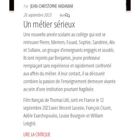
Par
JEAN-CHRISTOPHE HADAMAR
26 septembre 2023
Non
Un métier sérieux
Une nouvelle année scolaire au collège qui voit se
retrouver Pierre, Meriem, Fouad, Sophie, Sandrine, Alix
et Sofiane, un groupe d’enseignants engagés et soudés.
Ils sont rejoints par Benjamin, jeune professeur
remplaçant sans expérience et rapidement confronté
aux affres du métier. A leur contact, il va découvrir
combien la passion de l’enseignement demeure vivante
au sein d’une institution pourtant fragilisée.
Film français de Thomas Lilti, sorti en France le 12
septembre 2023 avec Vincent Lacoste, François Cluzet,
Adèle Exarchopoulos, Louise Bourgoin et William
Lebghil.
LIRE LA CRITIQUE