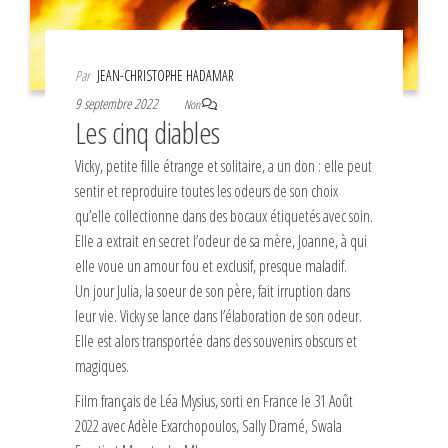
Par
JEAN-CHRISTOPHE HADAMAR
9 septembre 2022
Non
Les cinq diables
Vicky, petite fille étrange et solitaire, a un don : elle peut
sentir et reproduire toutes les odeurs de son choix
qu’elle collectionne dans des bocaux étiquetés avec soin.
Elle a extrait en secret l’odeur de sa mère, Joanne, à qui
elle voue un amour fou et exclusif, presque maladif.
Un jour Julia, la soeur de son père, fait irruption dans
leur vie. Vicky se lance dans l’élaboration de son odeur.
Elle est alors transportée dans des souvenirs obscurs et
magiques.
Film français de Léa Mysius, sorti en France le 31 Août
2022 avec Adèle Exarchopoulos, Sally Dramé, Swala