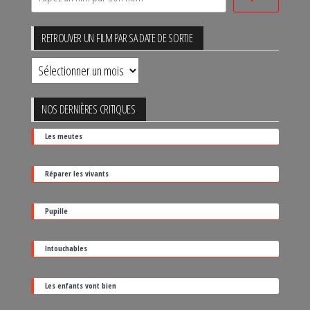
RETROUVER UN FILM PAR SA DATE DE SORTIE
Retrouver
un
film
NOS DERNIÈRES CRITIQUES
par
Les meutes
sa
date
Réparer les vivants
de
sortie
Pupille
Intouchables
Les enfants vont bien