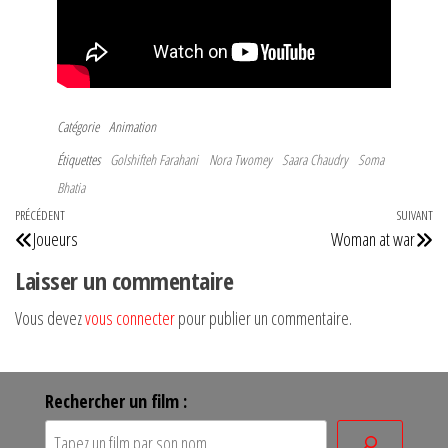
Catégorie
Animation
Étiquettes
Golshifteh Farahani
Nora Twomey
Saara Chaudry
Soma
Bhatia
Navigation
Article
PRÉCÉDENT
SUIVANT
Art
Joueurs
Woman at war
de
précédent
su
Laisser un commentaire
l’article
Vous devez
vous connecter
pour publier un commentaire.
Rechercher un film :