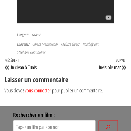
Catégorie
Drame
Étiquettes
Chiara Mastroianni
Melissa Guers
Roschdy Zem
Stéphane Desmoutier
Navigation
Article
PRÉCÉDENT
SUIVANT
Art
Un divan à Tunis
Invisible man
de
précédent
su
Laisser un commentaire
l’article
Vous devez
vous connecter
pour publier un commentaire.
Rechercher un film :