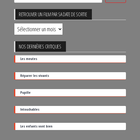
RETROUVER UN FILM PAR SA DATE DE SORTIE
Retrouver
un
film
NOS DERNIÈRES CRITIQUES
par
Les meutes
sa
date
Réparer les vivants
de
sortie
Pupille
Intouchables
Les enfants vont bien