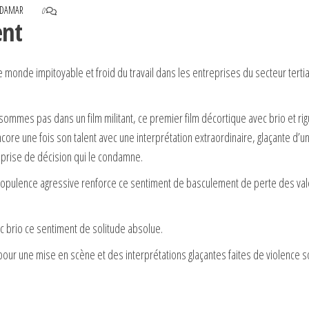
HADAMAR
0
ent
le monde impitoyable et froid du travail dans les entreprises du secteur tertia
sommes pas dans un film militant, ce premier film décortique avec brio et r
ore une fois son talent avec une interprétation extraordinaire, glaçante d’u
prise de décision qui le condamne.
 l’opulence agressive renforce ce sentiment de basculement de perte des vale
c brio ce sentiment de solitude absolue.
ur une mise en scène et des interprétations glaçantes faites de violence so