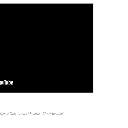
lphine Bibet
Louka Minnella
Olivier Gourmet