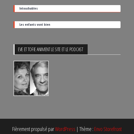
Intouchables
Les enfants vont bien
EVE ET TOFIE ANIMENT LE SITE ET LE PODCAST
Fièrement propulsé par
WordPress
|
Thème :
Envo Storefront