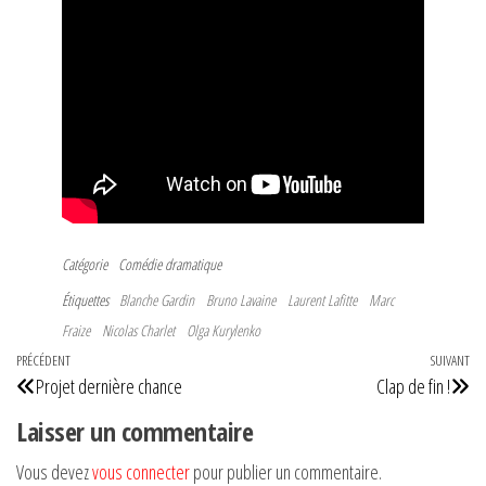
Catégorie
Comédie dramatique
Étiquettes
Blanche Gardin
Bruno Lavaine
Laurent Lafitte
Marc
Fraize
Nicolas Charlet
Olga Kurylenko
Navigation
Article
PRÉCÉDENT
SUIVANT
Art
Projet dernière chance
Clap de fin !
de
précédent
su
Laisser un commentaire
l’article
Vous devez
vous connecter
pour publier un commentaire.