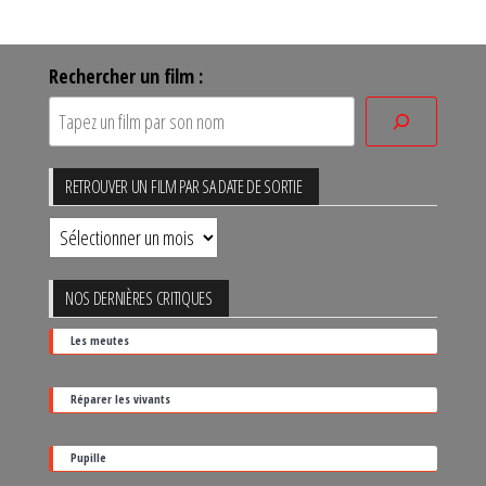
Rechercher un film :
RETROUVER UN FILM PAR SA DATE DE SORTIE
Retrouver
un
film
NOS DERNIÈRES CRITIQUES
par
Les meutes
sa
date
Réparer les vivants
de
sortie
Pupille