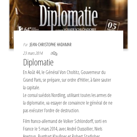
Par
JEAN-CHRISTOPHE HADAMAR
23 mars 2014
0
Diplomatie
En Août 44, le Général Von Choltitz, Gouverneur du
Grand Paris, se prépare, sur ordre d’Hitler, à faire sauter
la capitale.
Le consul suédois Nordling, utilisant toutes les armes de
la diplomatie, va essayer de convaincre le général de ne
pas exécuter l’ordre de destruction.
Film franco-allemand de Volker Schlöndorff, sorti en
France le 5 mars 2014, avec André Dussollier, Niels
Arestrup, Burghart Klaußner et Robert Stadlober.