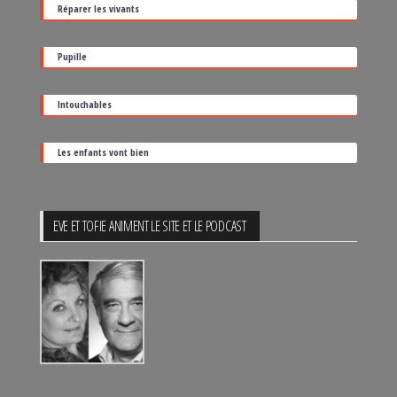
Réparer les vivants
de
sortie
Pupille
Intouchables
Les enfants vont bien
EVE ET TOFIE ANIMENT LE SITE ET LE PODCAST