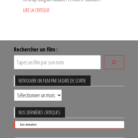
LIRE LA CRITIQUE
Rechercher un film :
RETROUVER UN FILM PAR SA DATE DE SORTIE
Retrouver
un
film
NOS DERNIÈRES CRITIQUES
par
Les meutes
sa
date