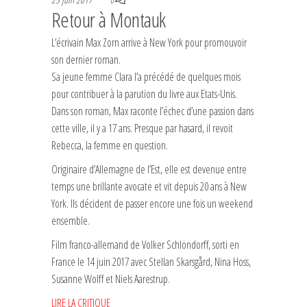
0
Retour à Montauk
L’écrivain Max Zorn arrive à New York pour promouvoir
son dernier roman.
Sa jeune femme Clara l’a précédé de quelques mois
pour contribuer à la parution du livre aux Etats-Unis.
Dans son roman, Max raconte l’échec d’une passion dans
cette ville, il y a 17 ans. Presque par hasard, il revoit
Rebecca, la femme en question.
Originaire d’Allemagne de l’Est, elle est devenue entre
temps une brillante avocate et vit depuis 20 ans à New
York. Ils décident de passer encore une fois un weekend
ensemble.
Film franco-allemand de Volker Schlöndorff, sorti en
France le 14 juin 2017 avec Stellan Skarsgård, Nina Hoss,
Susanne Wolff et Niels Aarestrup.
LIRE LA CRITIQUE