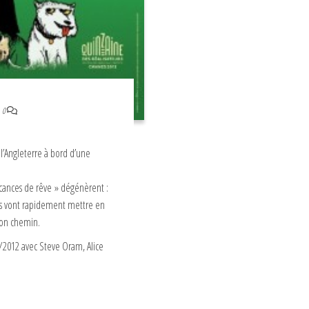
0
 l’Angleterre à bord d’une
acances de rêve » dégénèrent :
vés vont rapidement mettre en
 son chemin.
2/2012 avec Steve Oram, Alice