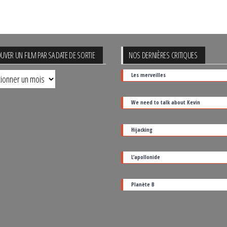
UVER UN FILM PAR SA DATE DE SORTIE
NOS DERNIÈRES CRITIQUES
uver
Les merveilles
We need to talk about Kevin
Hijacking
L’apollonide
Planète B