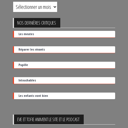
Retrouver
un
film
NOS DERNIÈRES CRITIQUES
par
Les meutes
sa
date
Réparer les vivants
de
sortie
Pupille
Intouchables
Les enfants vont bien
EVE ET TOFIE ANIMENT LE SITE ET LE PODCAST