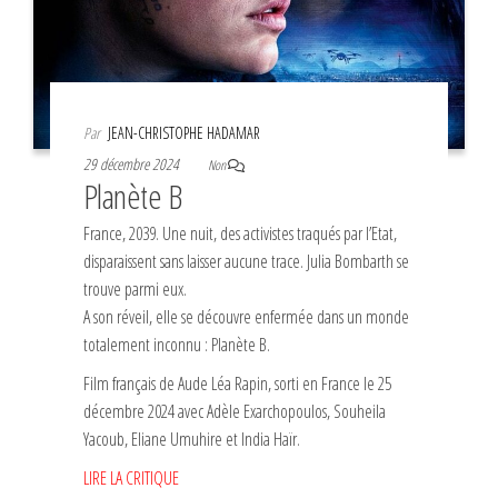
Par
JEAN-CHRISTOPHE HADAMAR
29 décembre 2024
Non
Planète B
France, 2039. Une nuit, des activistes traqués par l’Etat,
disparaissent sans laisser aucune trace. Julia Bombarth se
trouve parmi eux.
A son réveil, elle se découvre enfermée dans un monde
totalement inconnu : Planète B.
Film français de Aude Léa Rapin, sorti en France le 25
décembre 2024 avec Adèle Exarchopoulos, Souheila
Yacoub, Eliane Umuhire et India Haïr.
LIRE LA CRITIQUE