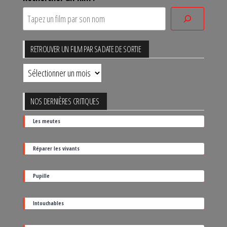
RETROUVER UN FILM PAR SA DATE DE SORTIE
Retrouver
un
film
NOS DERNIÈRES CRITIQUES
par
Les meutes
sa
date
Réparer les vivants
de
sortie
Pupille
Intouchables