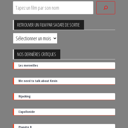
RETROUVER UN FILM PAR SA DATE DE SORTIE
Retrouver
un
film
NOS DERNIÈRES CRITIQUES
par
Les merveilles
sa
date
We need to talk about Kevin
de
sortie
Hijacking
L’apollonide
Planète B