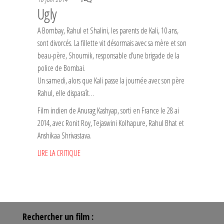
Ugly
A Bombay, Rahul et Shalini, les parents de Kali, 10 ans,
sont divorcés. La fillette vit désormais avec sa mère et son
beau-père, Shoumik, responsable d’une brigade de la
police de Bombai.
Un samedi, alors que Kali passe la journée avec son père
Rahul, elle disparaît…
Film indien de Anurag Kashyap, sorti en France le 28 ai
2014, avec Ronit Roy, Tejaswini Kolhapure, Rahul Bhat et
Anshikaa Shrivastava.
LIRE LA CRITIQUE
Rechercher un film :