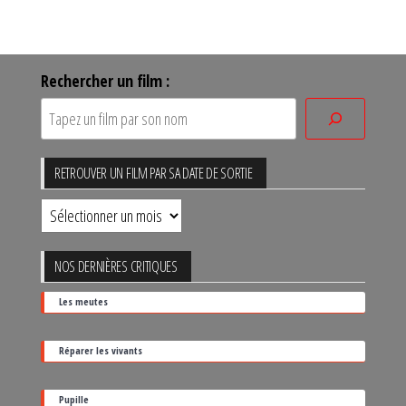
Rechercher un film :
RETROUVER UN FILM PAR SA DATE DE SORTIE
Retrouver
un
film
NOS DERNIÈRES CRITIQUES
par
Les meutes
sa
date
Réparer les vivants
de
sortie
Pupille