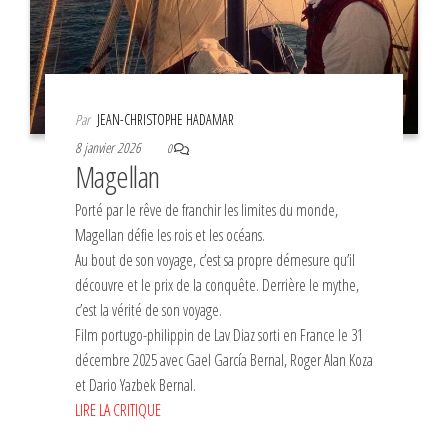
Par
JEAN-CHRISTOPHE HADAMAR
8 janvier 2026
0
Magellan
Porté par le rêve de franchir les limites du monde,
Magellan défie les rois et les océans.
Au bout de son voyage, c’est sa propre démesure qu’il
découvre et le prix de la conquête. Derrière le mythe,
c’est la vérité de son voyage.
Film portugo-philippin de Lav Diaz sorti en France le 31
décembre 2025 avec Gael García Bernal, Roger Alan Koza
et Dario Yazbek Bernal.
LIRE LA CRITIQUE