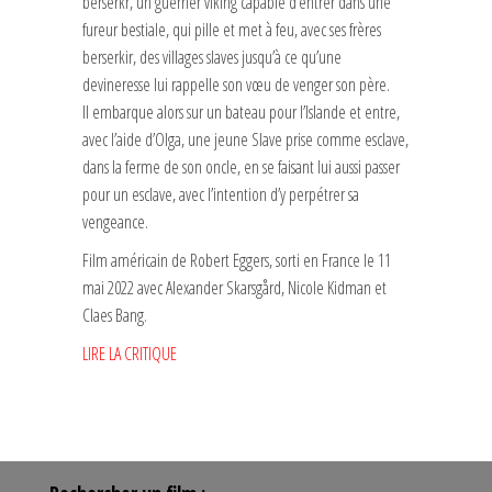
berserkr, un guerrier viking capable d’entrer dans une
fureur bestiale, qui pille et met à feu, avec ses frères
berserkir, des villages slaves jusqu’à ce qu’une
devineresse lui rappelle son vœu de venger son père.
Il embarque alors sur un bateau pour l’Islande et entre,
avec l’aide d’Olga, une jeune Slave prise comme esclave,
dans la ferme de son oncle, en se faisant lui aussi passer
pour un esclave, avec l’intention d’y perpétrer sa
vengeance.
Film américain de Robert Eggers, sorti en France le 11
mai 2022 avec Alexander Skarsgård, Nicole Kidman et
Claes Bang.
LIRE LA CRITIQUE