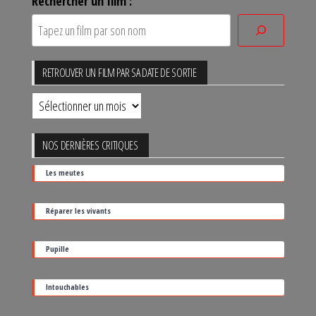
Rechercher un film :
RETROUVER UN FILM PAR SA DATE DE SORTIE
Retrouver
un
film
NOS DERNIÈRES CRITIQUES
par
Les meutes
sa
date
Réparer les vivants
de
sortie
Pupille
Intouchables