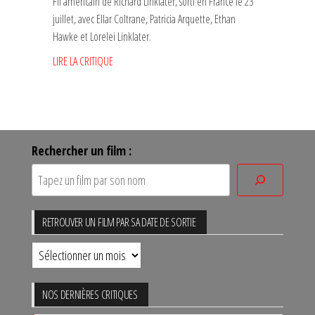
Fil américain de Richard Linklater, sorti en France le 23
juillet, avec Ellar Coltrane, Patricia Arquette, Ethan
Hawke et Lorelei Linklater.
LIRE LA CRITIQUE
Rechercher un film :
RETROUVER UN FILM PAR SA DATE DE SORTIE
Retrouver
un
film
NOS DERNIÈRES CRITIQUES
par