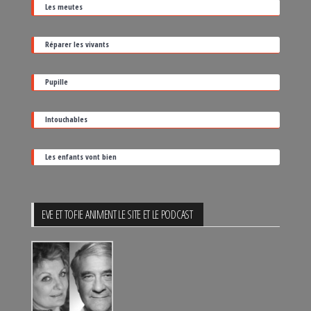
Les meutes
sa
date
Réparer les vivants
de
sortie
Pupille
Intouchables
Les enfants vont bien
EVE ET TOFIE ANIMENT LE SITE ET LE PODCAST