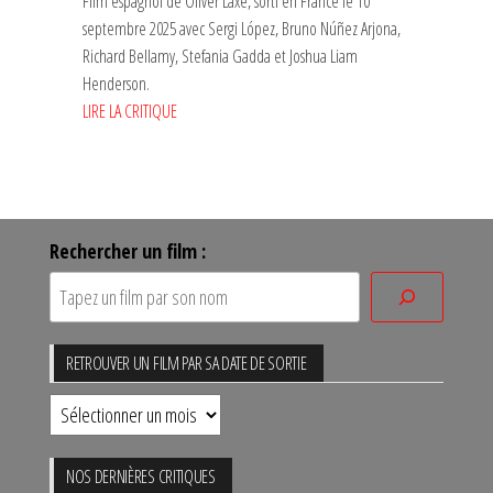
Film espagnol de Oliver Laxe, sorti en France le 10
septembre 2025 avec Sergi López, Bruno Núñez Arjona,
Richard Bellamy, Stefania Gadda et Joshua Liam
Henderson.
LIRE LA CRITIQUE
Rechercher un film :
RETROUVER UN FILM PAR SA DATE DE SORTIE
Retrouver
un
film
NOS DERNIÈRES CRITIQUES