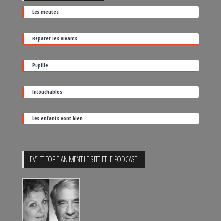
par
Les meutes
sa
date
Réparer les vivants
de
sortie
Pupille
Intouchables
Les enfants vont bien
EVE ET TOFIE ANIMENT LE SITE ET LE PODCAST