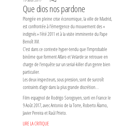
0
Que dios nos pardone
Plongée en pleine crise économique, la ville de Madrid,
est confrontée à l’émergence du mouvement des «
indignés » l’été 2011 et à la visite imminente du Pape
Benoît XVI.
C’est dans ce contexte hyper-tendu que l’improbable
binôme que forment Alfaro et Velarde se retrouve en
charge de l’enquête sur un serial-killer d’un genre bien
particulier.
Les deux inspecteurs, sous pression, sont de surcroît
contraints d’agir dans la plus grande discrétion…
Film espagnol de Rodrigo Sorogoyen, sorti en France le
9 Août 2017, avec Antonio de la Torre, Roberto Álamo,
Javier Pereira et Raúl Prieto.
LIRE LA CRITIQUE