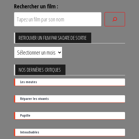
Rechercher un film :
RETROUVER UN FILM PAR SA DATE DE SORTIE
Retrouver
un
film
NOS DERNIÈRES CRITIQUES
par
Les meutes
sa
date
Réparer les vivants
de
sortie
Pupille
Intouchables