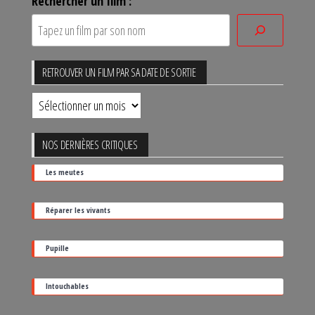
Rechercher un film :
RETROUVER UN FILM PAR SA DATE DE SORTIE
Retrouver
un
film
NOS DERNIÈRES CRITIQUES
par
Les meutes
sa
date
Réparer les vivants
de
sortie
Pupille
Intouchables