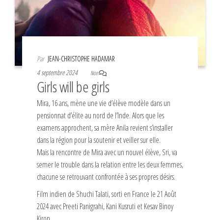
Par
JEAN-CHRISTOPHE HADAMAR
4 septembre 2024
Non
Girls will be girls
Mira, 16 ans, mène une vie d’élève modèle dans un
pensionnat d’élite au nord de l’Inde. Alors que les
examens approchent, sa mère Anila revient s’installer
dans la région pour la soutenir et veiller sur elle.
Mais la rencontre de Mira avec un nouvel élève, Sri, va
semer le trouble dans la relation entre les deux femmes,
chacune se retrouvant confrontée à ses propres désirs.
Film indien de Shuchi Talati, sorti en France le 21 Août
2024 avec Preeti Panigrahi, Kani Kusruti et Kesav Binoy
Kiron.