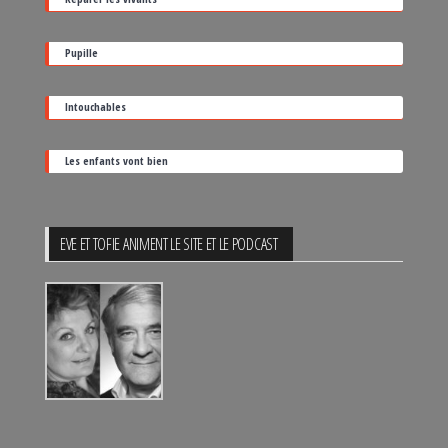
de
sortie
Pupille
Intouchables
Les enfants vont bien
EVE ET TOFIE ANIMENT LE SITE ET LE PODCAST