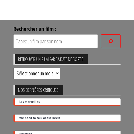
Rechercher un film :
RETROUVER UN FILM PAR SA DATE DE SORTIE
Retrouver
un
film
NOS DERNIÈRES CRITIQUES
par
Les merveilles
sa
date
We need to talk about Kevin
de
sortie
Hijacking