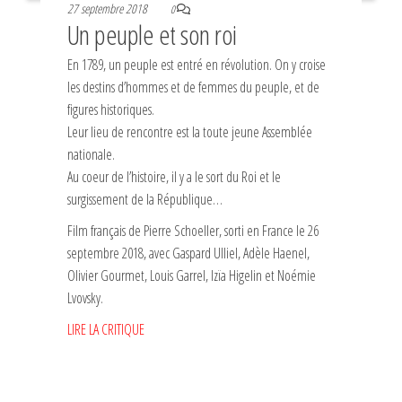
27 septembre 2018
0
Un peuple et son roi
En 1789, un peuple est entré en révolution. On y croise
les destins d’hommes et de femmes du peuple, et de
figures historiques.
Leur lieu de rencontre est la toute jeune Assemblée
nationale.
Au coeur de l’histoire, il y a le sort du Roi et le
surgissement de la République…
Film français de Pierre Schoeller, sorti en France le 26
septembre 2018, avec Gaspard Ulliel, Adèle Haenel,
Olivier Gourmet, Louis Garrel, Izïa Higelin et Noémie
Lvovsky.
LIRE LA CRITIQUE