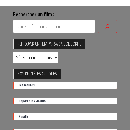
Rechercher un film :
RETROUVER UN FILM PAR SA DATE DE SORTIE
Retrouver
un
film
NOS DERNIÈRES CRITIQUES
par
Les meutes
sa
date
Réparer les vivants
de
sortie
Pupille