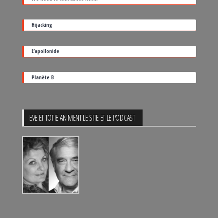
de
sortie
Hijacking
L’apollonide
Planète B
EVE ET TOFIE ANIMENT LE SITE ET LE PODCAST