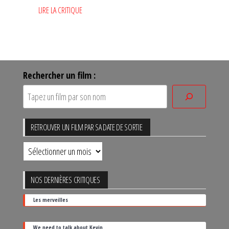
LIRE LA CRITIQUE
Rechercher un film :
RETROUVER UN FILM PAR SA DATE DE SORTIE
Retrouver
un
film
NOS DERNIÈRES CRITIQUES
par
Les merveilles
sa
date
We need to talk about Kevin