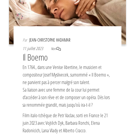
Par
JEAN-CHRISTOPHE HADAMAR
11 juillet 2023
Non
Il Boemo
En 1764., dans une Venise libertine, le musicien et
compositeur Josef Myslivecek, surnommé « Il Boemo »,
ne parvient pas à percer malgré son talent.
Sa liaison avec une femme de la cour lui permet
d’accéder à son rêve et de composer un opéra. Dès lors
sa renommée grandit, mais jusqu’où ira-t-il ?
Film italo-tchèque de Petr Vaclav, sorti en France le 21
juin 2023 avec Vojtěch Dyk, Barbara Ronchi, Elena
Radonicich, Lana Vlady et Alberto Cracco.