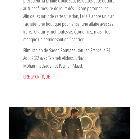
précédent, la famille croule sous les dettes et se déchire
au fur et à mesure de leurs désillusions personnelles.
Afin de les sortir de cette situation, Leila élabore un plan
: acheter une boutique pour lancer une affaire avec ses
frères. Chacun y met toutes ses économies, mais il leur
manque un dernier soutien financier.
Film iranien de Saeed Roustaee, sorti en France le 24
Aout 2022 avec Taraneh Alidoosti, Navid
Mohammadzadeh et Payman Maad.
LIRE LA CRITIQUE