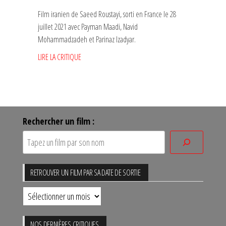
Film iranien de Saeed Roustayi, sorti en France le 28
juillet 2021 avec Payman Maadi, Navid
Mohammadzadeh et Parinaz Izadyar.
LIRE LA CRITIQUE
Rechercher un film :
RETROUVER UN FILM PAR SA DATE DE SORTIE
Retrouver
un
film
NOS DERNIÈRES CRITIQUES