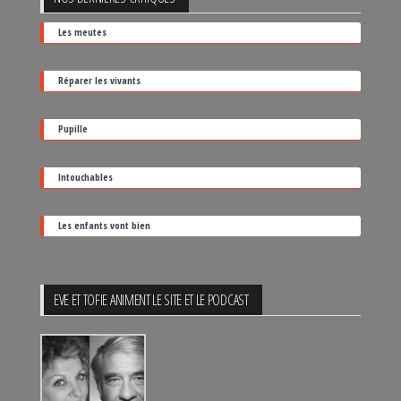
par
Les meutes
sa
date
Réparer les vivants
de
sortie
Pupille
Intouchables
Les enfants vont bien
EVE ET TOFIE ANIMENT LE SITE ET LE PODCAST