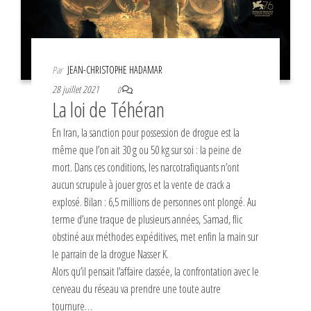
Par
JEAN-CHRISTOPHE HADAMAR
28 juillet 2021
0
La loi de Téhéran
En Iran, la sanction pour possession de drogue est la
même que l’on ait 30 g ou 50 kg sur soi : la peine de
mort. Dans ces conditions, les narcotrafiquants n’ont
aucun scrupule à jouer gros et la vente de crack a
explosé. Bilan : 6,5 millions de personnes ont plongé. Au
terme d’une traque de plusieurs années, Samad, flic
obstiné aux méthodes expéditives, met enfin la main sur
le parrain de la drogue Nasser K.
Alors qu’il pensait l’affaire classée, la confrontation avec le
cerveau du réseau va prendre une toute autre
tournure…