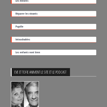
Les meutes
sa
date
Réparer les vivants
de
sortie
Pupille
Intouchables
Les enfants vont bien
EVE ET TOFIE ANIMENT LE SITE ET LE PODCAST