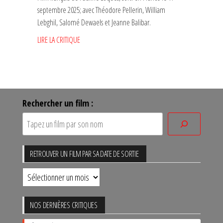
septembre 2025; avec Théodore Pellerin, William
Lebghil, Salomé Dewaels et Jeanne Balibar.
LIRE LA CRITIQUE
Rechercher un film :
RETROUVER UN FILM PAR SA DATE DE SORTIE
Retrouver
un
film
NOS DERNIÈRES CRITIQUES
par