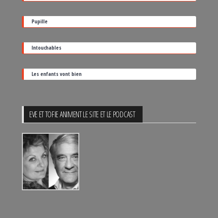
de
sortie
Pupille
Intouchables
Les enfants vont bien
EVE ET TOFIE ANIMENT LE SITE ET LE PODCAST