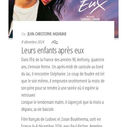
Par
JEAN-CHRISTOPHE HADAMAR
8 décembre 2024
0
Leurs enfants après eux
Dans l’Est de la France des années 90, Anthony, quatorze
ans, s’ennuie ferme. Un après-midi de canicule au bord
du lac, il rencontre Stéphanie. Le coup de foudre est tel
que le soir même, il emprunte secrètement la moto de
son père pour se rendre à une soirée où il espère la
retrouver.
Lorsque le lendemain matin, il s’aperçoit que la moto a
disparu, sa vie bascule.
Film français de Ludovic et Zoran Boukherma, sorti en
France le 4 décembre 2024, avec Paul Kircher, Angelina