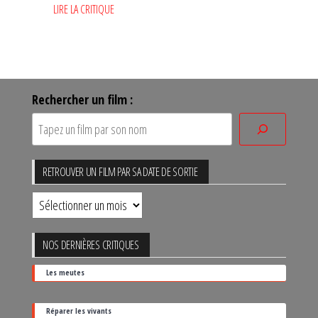
LIRE LA CRITIQUE
Rechercher un film :
RETROUVER UN FILM PAR SA DATE DE SORTIE
Retrouver
un
film
NOS DERNIÈRES CRITIQUES
par
Les meutes
sa
date
Réparer les vivants