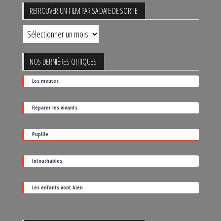
RETROUVER UN FILM PAR SA DATE DE SORTIE
Retrouver
un
film
NOS DERNIÈRES CRITIQUES
par
Les meutes
sa
date
Réparer les vivants
de
sortie
Pupille
Intouchables
Les enfants vont bien